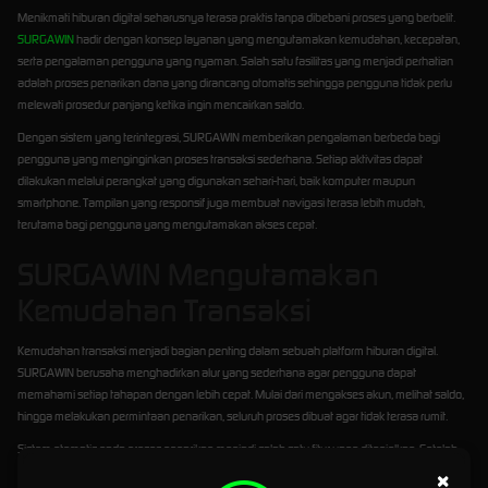
Menikmati hiburan digital seharusnya terasa praktis tanpa dibebani proses yang berbelit.
SURGAWIN
hadir dengan konsep layanan yang mengutamakan kemudahan, kecepatan,
serta pengalaman pengguna yang nyaman. Salah satu fasilitas yang menjadi perhatian
adalah proses penarikan dana yang dirancang otomatis sehingga pengguna tidak perlu
melewati prosedur panjang ketika ingin mencairkan saldo.
Dengan sistem yang terintegrasi, SURGAWIN memberikan pengalaman berbeda bagi
pengguna yang menginginkan proses transaksi sederhana. Setiap aktivitas dapat
dilakukan melalui perangkat yang digunakan sehari-hari, baik komputer maupun
smartphone. Tampilan yang responsif juga membuat navigasi terasa lebih mudah,
terutama bagi pengguna yang mengutamakan akses cepat.
SURGAWIN Mengutamakan
Kemudahan Transaksi
Kemudahan transaksi menjadi bagian penting dalam sebuah platform hiburan digital.
SURGAWIN berusaha menghadirkan alur yang sederhana agar pengguna dapat
memahami setiap tahapan dengan lebih cepat. Mulai dari mengakses akun, melihat saldo,
hingga melakukan permintaan penarikan, seluruh proses dibuat agar tidak terasa rumit.
Sistem otomatis pada proses penarikan menjadi salah satu fitur yang ditonjolkan. Setelah
permintaan memenuhi ketentuan yang berlaku, transaksi dapat diproses oleh sistem tanpa
×