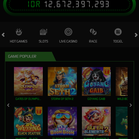
IDR
12,672,397,293
HOT GAMES
SLOTS
LIVE CASINO
RACE
TOGEL
OL
GAME POPULER
GATES OF OLYMPUS POP
STORM OF SETH 2
GOYANG GAIB
WUKONG - BLACK SCATTER
DJ BOOM BOOM
SUPER ELEMENTS 2
MAHJONG WAYS