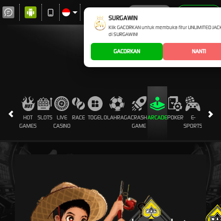
MASUK
DAFTAR
SURGAWIN
Klik GACORKAN untuk membuka fitur UNLIMITED JA
di SURGAWIN!
GACORKAN
NANTI
HOT
SLOTS
LIVE
RACE
TOGEL
OLAHRAGA
CRASH
ARCADE
POKER
E-
SABUN
GAMES
CASINO
GAME
SPORTS
AYAM