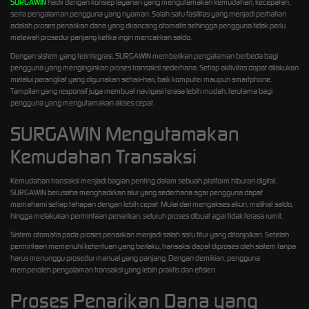
SURGAWIN
hadir dengan konsep layanan yang mengutamakan kemudahan, kecepatan,
serta pengalaman pengguna yang nyaman. Salah satu fasilitas yang menjadi perhatian
adalah proses penarikan dana yang dirancang otomatis sehingga pengguna tidak perlu
melewati prosedur panjang ketika ingin mencairkan saldo.
Dengan sistem yang terintegrasi, SURGAWIN memberikan pengalaman berbeda bagi
pengguna yang menginginkan proses transaksi sederhana. Setiap aktivitas dapat dilakukan
melalui perangkat yang digunakan sehari-hari, baik komputer maupun smartphone.
Tampilan yang responsif juga membuat navigasi terasa lebih mudah, terutama bagi
pengguna yang mengutamakan akses cepat.
SURGAWIN Mengutamakan
Kemudahan Transaksi
Kemudahan transaksi menjadi bagian penting dalam sebuah platform hiburan digital.
SURGAWIN berusaha menghadirkan alur yang sederhana agar pengguna dapat
memahami setiap tahapan dengan lebih cepat. Mulai dari mengakses akun, melihat saldo,
hingga melakukan permintaan penarikan, seluruh proses dibuat agar tidak terasa rumit.
Sistem otomatis pada proses penarikan menjadi salah satu fitur yang ditonjolkan. Setelah
permintaan memenuhi ketentuan yang berlaku, transaksi dapat diproses oleh sistem tanpa
harus menunggu prosedur manual yang panjang. Dengan demikian, pengguna
memperoleh pengalaman transaksi yang lebih praktis dan efisien.
Proses Penarikan Dana yang