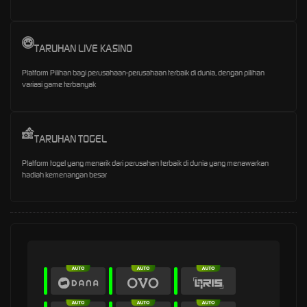
TARUHAN LIVE KASINO
Platform Pilihan bagi perusahaan-perusahaan terbaik di dunia, dengan pilihan
variasi game terbanyak
TARUHAN TOGEL
Platform togel yang menarik dari perusahan terbaik di dunia yang menawarkan
hadiah kemenangan besar