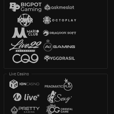
Live Casino