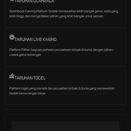
TARUHAN OLAHRAGA
Sportsbook Gaming Platform Terbaik menawarkan lebih banyak game, odds yang
lebih tinggi, dan menyediakan pilihan yang lebih banyak untuk pemain.
TARUHAN LIVE KASINO
Platform Pilihan bagi perusahaan-perusahaan terbaik di dunia, dengan pilihan
variasi game terbanyak
TARUHAN TOGEL
Platform togel yang menarik dari perusahan terbaik di dunia yang menawarkan
hadiah kemenangan besar