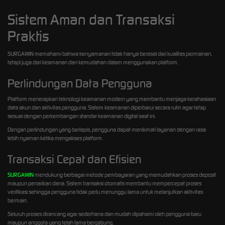
Sistem Aman dan Transaksi
Praktis
SURGAWIN memahami bahwa kenyamanan tidak hanya berasal dari kualitas permainan,
tetapi juga dari keamanan dan kemudahan dalam menggunakan platform.
Perlindungan Data Pengguna
Platform menerapkan teknologi keamanan modern yang membantu menjaga kerahasiaan
data akun dan aktivitas pengguna. Sistem keamanan diperbarui secara rutin agar tetap
sesuai dengan perkembangan standar keamanan digital saat ini.
Dengan perlindungan yang berlapis, pengguna dapat menikmati layanan dengan rasa
lebih nyaman ketika mengakses platform.
Transaksi Cepat dan Efisien
SURGAWIN
mendukung berbagai metode pembayaran yang memudahkan proses deposit
maupun penarikan dana. Sistem transaksi otomatis membantu mempercepat proses
verifikasi sehingga pengguna tidak perlu menunggu lama untuk melanjutkan aktivitas
bermain.
Seluruh proses dirancang agar sederhana dan mudah dipahami oleh pengguna baru
maupun anggota yang telah lama bergabung.