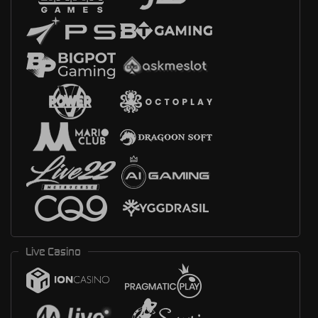
Live Casino