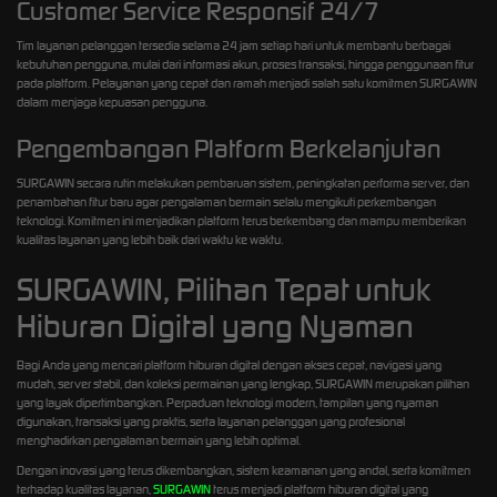
Customer Service Responsif 24/7
Tim layanan pelanggan tersedia selama 24 jam setiap hari untuk membantu berbagai
kebutuhan pengguna, mulai dari informasi akun, proses transaksi, hingga penggunaan fitur
pada platform. Pelayanan yang cepat dan ramah menjadi salah satu komitmen SURGAWIN
dalam menjaga kepuasan pengguna.
Pengembangan Platform Berkelanjutan
SURGAWIN secara rutin melakukan pembaruan sistem, peningkatan performa server, dan
penambahan fitur baru agar pengalaman bermain selalu mengikuti perkembangan
teknologi. Komitmen ini menjadikan platform terus berkembang dan mampu memberikan
kualitas layanan yang lebih baik dari waktu ke waktu.
SURGAWIN, Pilihan Tepat untuk
Hiburan Digital yang Nyaman
Bagi Anda yang mencari platform hiburan digital dengan akses cepat, navigasi yang
mudah, server stabil, dan koleksi permainan yang lengkap, SURGAWIN merupakan pilihan
yang layak dipertimbangkan. Perpaduan teknologi modern, tampilan yang nyaman
digunakan, transaksi yang praktis, serta layanan pelanggan yang profesional
menghadirkan pengalaman bermain yang lebih optimal.
Dengan inovasi yang terus dikembangkan, sistem keamanan yang andal, serta komitmen
terhadap kualitas layanan,
SURGAWIN
terus menjadi platform hiburan digital yang