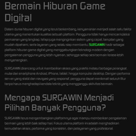
Bermain Hiburan Game
Digital
Dalam dunia hiburan digital yang terus berkembang, kenyamanan menjadi salah satu faktor
utama yang menentukan kualitas sebuah platform. Pengguna tidak hanya mencari koleksi
permainan yang lengkap, tetapi juga menginginkan sistem yang cepat, tampilan yang
mudah dipahami, serta layanan yang selalu siap membantu.
SURGAWIN
hadir sebagai
platform hiburan game digital yang menggabungkan teknologi modern dengan
pengalaman pengguna yang lebih nyaman, sehingga setiap sesi bermain terasa lebih
menyenangkan.
SURGAWIN dirancang untuk memberikan akses yang praktis melalui berbagai perangkat,
mulai dari smartphone Android, iPhone, tablet, hingga komputer desktop. Dengan performa
server yang stabil dan navigasi yang responsif, pengguna dapat menikmati seluruh fitur
tanpa harus menghadapi kendala teknis yang mengganggu aktivitas bermain.
Mengapa SURGAWIN Menjadi
Pilihan Banyak Pengguna?
SURGAWIN terus mengembangkan platformnya agar mampu memberikan pengalaman
bermain yang lebih baik setiap hari. Fokus utama platform ini adalah menghadirkan
kemudahan akses, performa yang konsisten, dan pelayanan yang profesional.