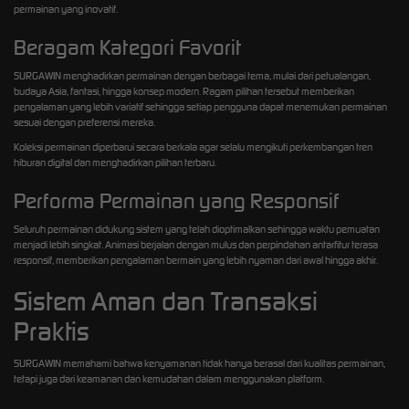
permainan yang inovatif.
Beragam Kategori Favorit
SURGAWIN menghadirkan permainan dengan berbagai tema, mulai dari petualangan,
budaya Asia, fantasi, hingga konsep modern. Ragam pilihan tersebut memberikan
pengalaman yang lebih variatif sehingga setiap pengguna dapat menemukan permainan
sesuai dengan preferensi mereka.
Koleksi permainan diperbarui secara berkala agar selalu mengikuti perkembangan tren
hiburan digital dan menghadirkan pilihan terbaru.
Performa Permainan yang Responsif
Seluruh permainan didukung sistem yang telah dioptimalkan sehingga waktu pemuatan
menjadi lebih singkat. Animasi berjalan dengan mulus dan perpindahan antarfitur terasa
responsif, memberikan pengalaman bermain yang lebih nyaman dari awal hingga akhir.
Sistem Aman dan Transaksi
Praktis
SURGAWIN memahami bahwa kenyamanan tidak hanya berasal dari kualitas permainan,
tetapi juga dari keamanan dan kemudahan dalam menggunakan platform.