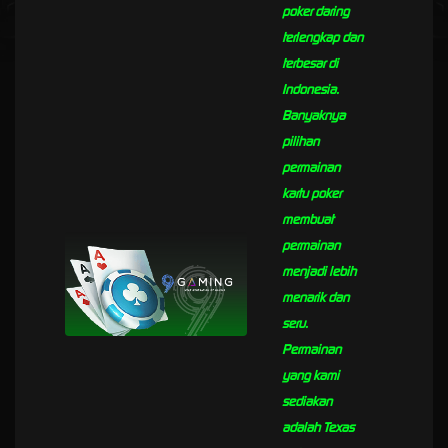
poker daring
terlengkap dan
terbesar di
Indonesia.
Banyaknya
pilihan
permainan
kartu poker
membuat
permainan
menjadi lebih
menarik dan
seru.
Permainan
yang kami
sediakan
adalah Texas