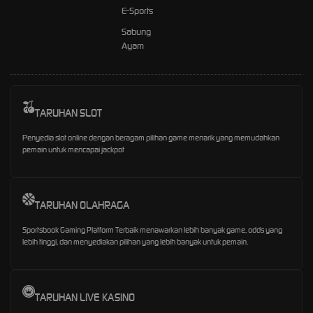
E-Sports
Sabung
Ayam
TARUHAN SLOT
Penyedia slot online dengan beragam pilihan game menarik yang memudahkan
pemain untuk mencapai jackpot
TARUHAN OLAHRAGA
Sportsbook Gaming Platform Terbaik menawarkan lebih banyak game, odds yang
lebih tinggi, dan menyediakan pilihan yang lebih banyak untuk pemain.
TARUHAN LIVE KASINO