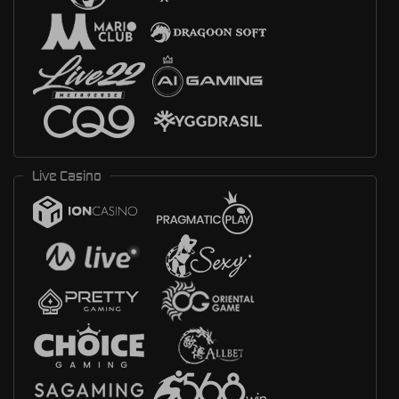
Live Casino