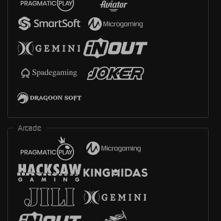
Arcade