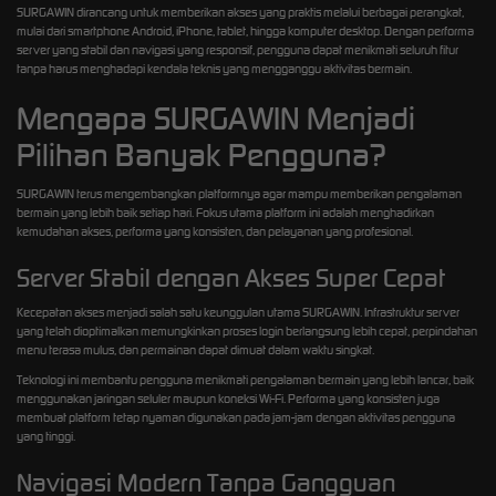
SURGAWIN dirancang untuk memberikan akses yang praktis melalui berbagai perangkat,
mulai dari smartphone Android, iPhone, tablet, hingga komputer desktop. Dengan performa
server yang stabil dan navigasi yang responsif, pengguna dapat menikmati seluruh fitur
tanpa harus menghadapi kendala teknis yang mengganggu aktivitas bermain.
Mengapa SURGAWIN Menjadi
Pilihan Banyak Pengguna?
SURGAWIN terus mengembangkan platformnya agar mampu memberikan pengalaman
bermain yang lebih baik setiap hari. Fokus utama platform ini adalah menghadirkan
kemudahan akses, performa yang konsisten, dan pelayanan yang profesional.
Server Stabil dengan Akses Super Cepat
Kecepatan akses menjadi salah satu keunggulan utama SURGAWIN. Infrastruktur server
yang telah dioptimalkan memungkinkan proses login berlangsung lebih cepat, perpindahan
menu terasa mulus, dan permainan dapat dimuat dalam waktu singkat.
Teknologi ini membantu pengguna menikmati pengalaman bermain yang lebih lancar, baik
menggunakan jaringan seluler maupun koneksi Wi-Fi. Performa yang konsisten juga
membuat platform tetap nyaman digunakan pada jam-jam dengan aktivitas pengguna
yang tinggi.
Navigasi Modern Tanpa Gangguan