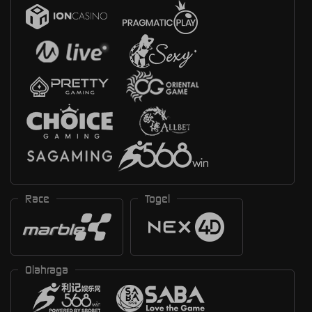
Race
Togel
Olahraga