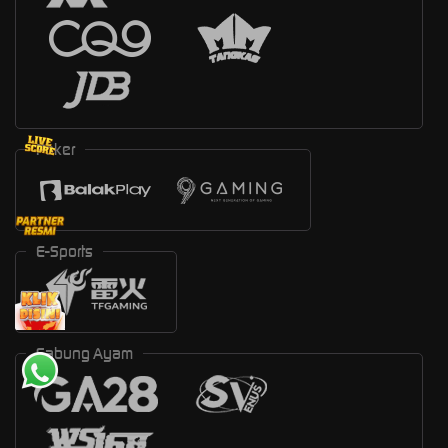
Poker
E-Sports
Sabung Ayam