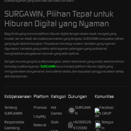
kualitas layanan yang lebih baik dari waktu ke waktu.
SURGAWIN, Pilihan Tepat untuk
Hiburan Digital yang Nyaman
Bagi Anda yang mencari platform hiburan digital dengan akses cepat, navigasi yang
mudah, server stabil, dan koleksi permainan yang lengkap, SURGAWIN merupakan pilihan
yang layak dipertimbangkan. Perpaduan teknologi modern, tampilan yang nyaman
digunakan, transaksi yang praktis, serta layanan pelanggan yang profesional
menghadirkan pengalaman bermain yang lebih optimal.
Dengan inovasi yang terus dikembangkan, sistem keamanan yang andal, serta komitmen
terhadap kualitas layanan,
SURGAWIN
terus menjadi platform hiburan digital yang
mengutamakan kenyamanan, kemudahan akses, dan kepuasan pengguna dalam setiap
aktivitas bermain.
Kebijaksanaan
Platform
Kategori
Dukungan
Komunitas
Tentang
Promosi
Hot
SURGAWI
Faceboo
SURGAWIN
Games
N
k GRUP
Loyalty
Responsible
Slots
+6289526
Telegra
Referral
Gambling
472099
m
Live