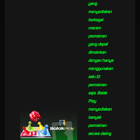
yang
menyediakan
berbagai
macam
permainan
yang dapat
dimainkan
dengan hanya
menggunakan
satu ID
permainan
saja. Balak
Play
menyediakan
banyak
permainan
secara daring