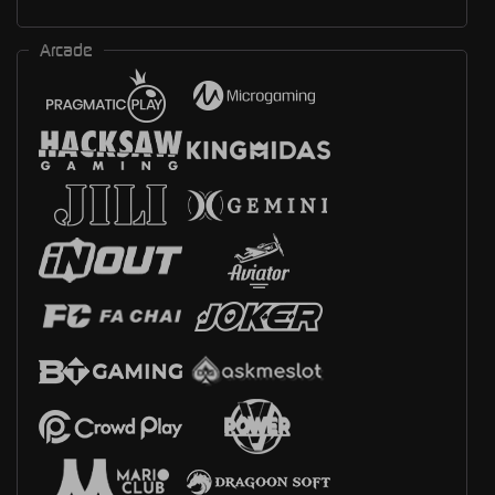
Arcade