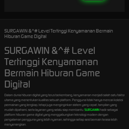
SURGAWIN &^# Level Tertinggi Kenyamanan Bermain
Hiburan Game Digital
SURGAWIN &^# Level
Tertinggi Kenyamanan
Bermain Hiburan Game
Digital
Dalam dunia hiburan digital yang terus berkembang, kenyamanan menjadi salah satu faktor
utama yang menentukan kualitas sebuah platform. Pengguna tidak hanya mencari koleksi
permainan yang lengkap, tetapi juga menginginkan sistem yang cepat, tampilan yang
mudah dipahami, serta layanan yang selalu siap membantu.
SURGAWIN
hadir sebagai
platform hiburan game digital yang menggabungkan teknologi modern dengan
pengalaman pengguna yang lebih nyaman, sehingga setiap sesi bermain terasa lebih
menyenangkan.