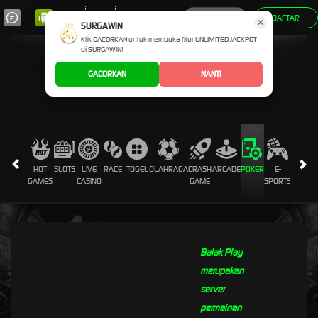
MASUK
DAFTAR
×
SURGAWIN
Klik GACORKAN untuk membuka fitur UNLIMITED JACKPOT
di SURGAWIN!
GACORKAN
NANTI
HOT
SLOTS
LIVE
RACE
TOGEL
OLAHRAGA
CRASH
ARCADE
POKER
E-
SABUN
GAMES
CASINO
GAME
SPORTS
AYAM
Balak Play
merupakan
server
permainan