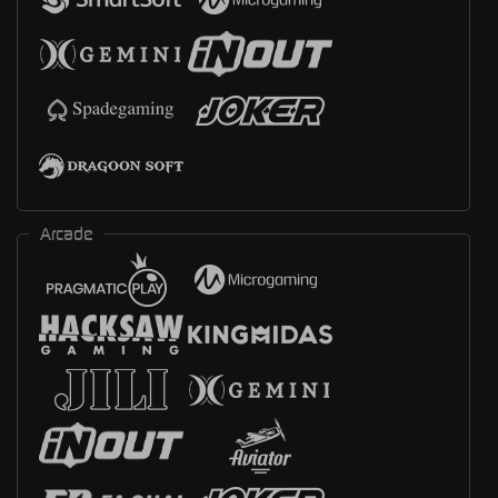
Arcade