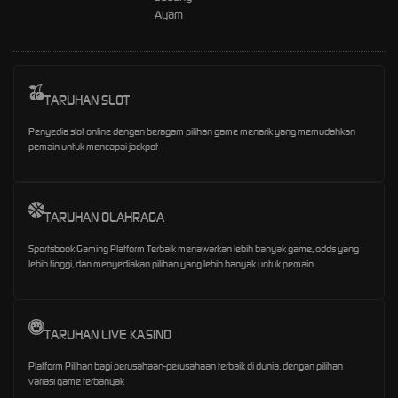
Ayam
TARUHAN SLOT
Penyedia slot online dengan beragam pilihan game menarik yang memudahkan
pemain untuk mencapai jackpot
TARUHAN OLAHRAGA
Sportsbook Gaming Platform Terbaik menawarkan lebih banyak game, odds yang
lebih tinggi, dan menyediakan pilihan yang lebih banyak untuk pemain.
TARUHAN LIVE KASINO
Platform Pilihan bagi perusahaan-perusahaan terbaik di dunia, dengan pilihan
variasi game terbanyak