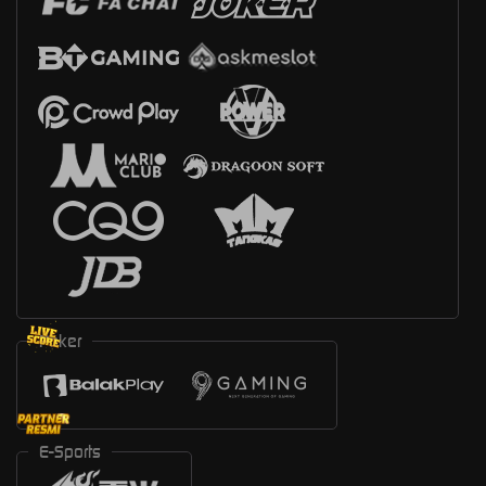
Poker
E-Sports