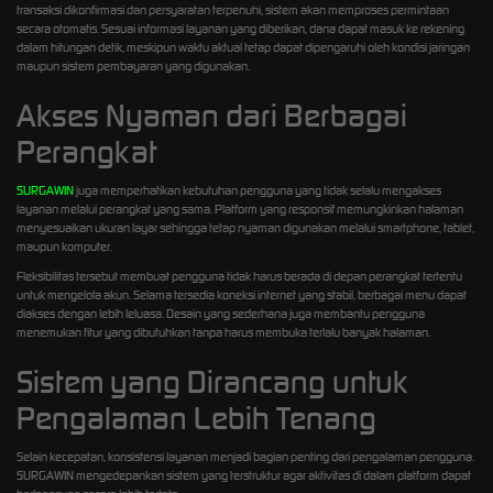
transaksi dikonfirmasi dan persyaratan terpenuhi, sistem akan memproses permintaan
secara otomatis. Sesuai informasi layanan yang diberikan, dana dapat masuk ke rekening
dalam hitungan detik, meskipun waktu aktual tetap dapat dipengaruhi oleh kondisi jaringan
maupun sistem pembayaran yang digunakan.
Akses Nyaman dari Berbagai
Perangkat
SURGAWIN
juga memperhatikan kebutuhan pengguna yang tidak selalu mengakses
layanan melalui perangkat yang sama. Platform yang responsif memungkinkan halaman
menyesuaikan ukuran layar sehingga tetap nyaman digunakan melalui smartphone, tablet,
maupun komputer.
Fleksibilitas tersebut membuat pengguna tidak harus berada di depan perangkat tertentu
untuk mengelola akun. Selama tersedia koneksi internet yang stabil, berbagai menu dapat
diakses dengan lebih leluasa. Desain yang sederhana juga membantu pengguna
menemukan fitur yang dibutuhkan tanpa harus membuka terlalu banyak halaman.
Sistem yang Dirancang untuk
Pengalaman Lebih Tenang
Selain kecepatan, konsistensi layanan menjadi bagian penting dari pengalaman pengguna.
SURGAWIN mengedepankan sistem yang terstruktur agar aktivitas di dalam platform dapat