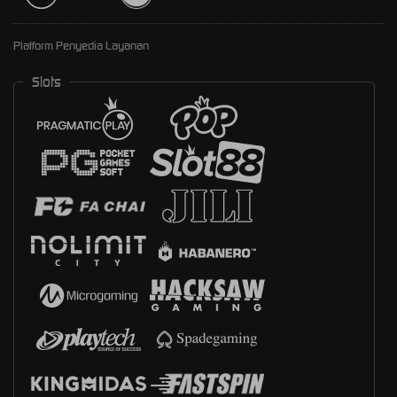
Platform Penyedia Layanan
Slots