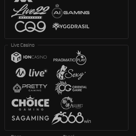
Live Casino