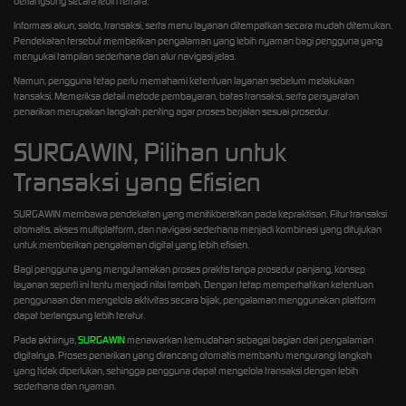
berlangsung secara lebih tertata.
Informasi akun, saldo, transaksi, serta menu layanan ditempatkan secara mudah ditemukan.
Pendekatan tersebut memberikan pengalaman yang lebih nyaman bagi pengguna yang
menyukai tampilan sederhana dan alur navigasi jelas.
Namun, pengguna tetap perlu memahami ketentuan layanan sebelum melakukan
transaksi. Memeriksa detail metode pembayaran, batas transaksi, serta persyaratan
penarikan merupakan langkah penting agar proses berjalan sesuai prosedur.
SURGAWIN, Pilihan untuk
Transaksi yang Efisien
SURGAWIN membawa pendekatan yang menitikberatkan pada kepraktisan. Fitur transaksi
otomatis, akses multiplatform, dan navigasi sederhana menjadi kombinasi yang ditujukan
untuk memberikan pengalaman digital yang lebih efisien.
Bagi pengguna yang mengutamakan proses praktis tanpa prosedur panjang, konsep
layanan seperti ini tentu menjadi nilai tambah. Dengan tetap memperhatikan ketentuan
penggunaan dan mengelola aktivitas secara bijak, pengalaman menggunakan platform
dapat berlangsung lebih teratur.
Pada akhirnya,
SURGAWIN
menawarkan kemudahan sebagai bagian dari pengalaman
digitalnya. Proses penarikan yang dirancang otomatis membantu mengurangi langkah
yang tidak diperlukan, sehingga pengguna dapat mengelola transaksi dengan lebih
sederhana dan nyaman.