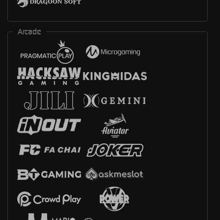
Arcade