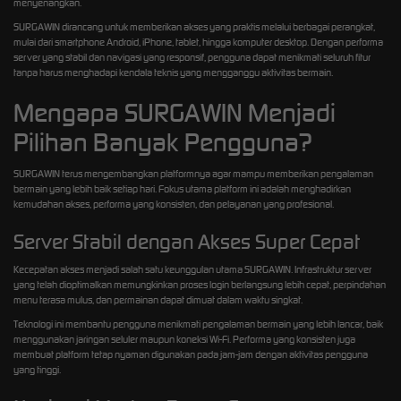
menyenangkan.
SURGAWIN dirancang untuk memberikan akses yang praktis melalui berbagai perangkat,
mulai dari smartphone Android, iPhone, tablet, hingga komputer desktop. Dengan performa
server yang stabil dan navigasi yang responsif, pengguna dapat menikmati seluruh fitur
tanpa harus menghadapi kendala teknis yang mengganggu aktivitas bermain.
Mengapa SURGAWIN Menjadi
Pilihan Banyak Pengguna?
SURGAWIN terus mengembangkan platformnya agar mampu memberikan pengalaman
bermain yang lebih baik setiap hari. Fokus utama platform ini adalah menghadirkan
kemudahan akses, performa yang konsisten, dan pelayanan yang profesional.
Server Stabil dengan Akses Super Cepat
Kecepatan akses menjadi salah satu keunggulan utama SURGAWIN. Infrastruktur server
yang telah dioptimalkan memungkinkan proses login berlangsung lebih cepat, perpindahan
menu terasa mulus, dan permainan dapat dimuat dalam waktu singkat.
Teknologi ini membantu pengguna menikmati pengalaman bermain yang lebih lancar, baik
menggunakan jaringan seluler maupun koneksi Wi-Fi. Performa yang konsisten juga
membuat platform tetap nyaman digunakan pada jam-jam dengan aktivitas pengguna
yang tinggi.