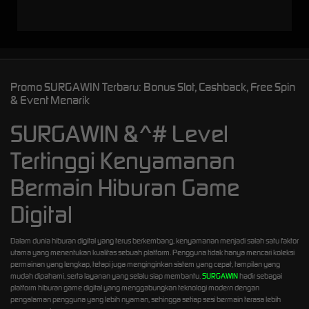
Promo SURGAWIN Terbaru: Bonus Slot, Cashback, Free Spin
& Event Menarik
SURGAWIN &^# Level
Tertinggi Kenyamanan
Bermain Hiburan Game
Digital
Dalam dunia hiburan digital yang terus berkembang, kenyamanan menjadi salah satu faktor
utama yang menentukan kualitas sebuah platform. Pengguna tidak hanya mencari koleksi
permainan yang lengkap, tetapi juga menginginkan sistem yang cepat, tampilan yang
mudah dipahami, serta layanan yang selalu siap membantu.
SURGAWIN
hadir sebagai
platform hiburan game digital yang menggabungkan teknologi modern dengan
pengalaman pengguna yang lebih nyaman, sehingga setiap sesi bermain terasa lebih