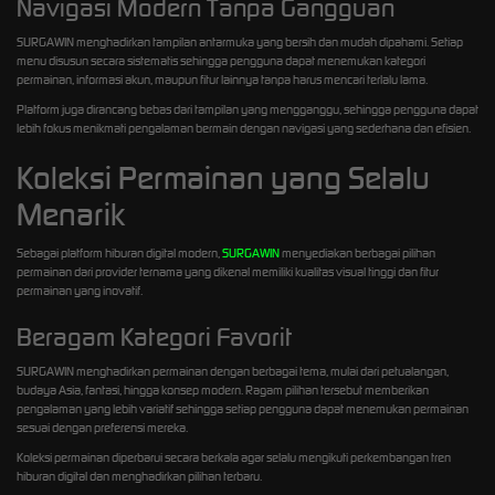
Navigasi Modern Tanpa Gangguan
SURGAWIN menghadirkan tampilan antarmuka yang bersih dan mudah dipahami. Setiap
menu disusun secara sistematis sehingga pengguna dapat menemukan kategori
permainan, informasi akun, maupun fitur lainnya tanpa harus mencari terlalu lama.
Platform juga dirancang bebas dari tampilan yang mengganggu, sehingga pengguna dapat
lebih fokus menikmati pengalaman bermain dengan navigasi yang sederhana dan efisien.
Koleksi Permainan yang Selalu
Menarik
Sebagai platform hiburan digital modern,
SURGAWIN
menyediakan berbagai pilihan
permainan dari provider ternama yang dikenal memiliki kualitas visual tinggi dan fitur
permainan yang inovatif.
Beragam Kategori Favorit
SURGAWIN menghadirkan permainan dengan berbagai tema, mulai dari petualangan,
budaya Asia, fantasi, hingga konsep modern. Ragam pilihan tersebut memberikan
pengalaman yang lebih variatif sehingga setiap pengguna dapat menemukan permainan
sesuai dengan preferensi mereka.
Koleksi permainan diperbarui secara berkala agar selalu mengikuti perkembangan tren
hiburan digital dan menghadirkan pilihan terbaru.