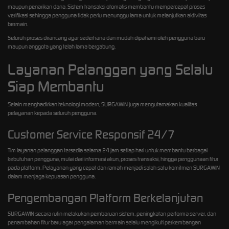
maupun penarikan dana. Sistem transaksi otomatis membantu mempercepat proses
verifikasi sehingga pengguna tidak perlu menunggu lama untuk melanjutkan aktivitas
bermain.
Seluruh proses dirancang agar sederhana dan mudah dipahami oleh pengguna baru
maupun anggota yang telah lama bergabung.
Layanan Pelanggan yang Selalu
Siap Membantu
Selain menghadirkan teknologi modern, SURGAWIN juga mengutamakan kualitas
pelayanan kepada seluruh pengguna.
Customer Service Responsif 24/7
Tim layanan pelanggan tersedia selama 24 jam setiap hari untuk membantu berbagai
kebutuhan pengguna, mulai dari informasi akun, proses transaksi, hingga penggunaan fitur
pada platform. Pelayanan yang cepat dan ramah menjadi salah satu komitmen SURGAWIN
dalam menjaga kepuasan pengguna.
Pengembangan Platform Berkelanjutan
SURGAWIN secara rutin melakukan pembaruan sistem, peningkatan performa server, dan
penambahan fitur baru agar pengalaman bermain selalu mengikuti perkembangan