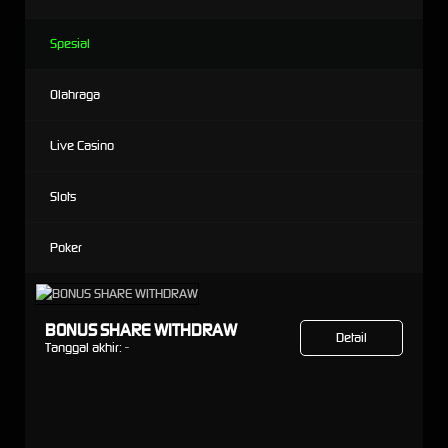
Spesial
Olahraga
Live Casino
Slots
Poker
BONUS SHARE WITHDRAW
Detail
Tanggal akhir:
-