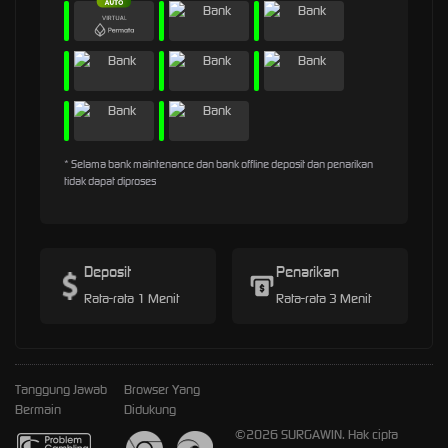
* Selama bank maintenance dan bank offline deposit dan penarikan
tidak dapat diproses
Deposit
Penarikan
Rata-rata 1 Menit
Rata-rata 3 Menit
Tanggung Jawab
Browser Yang
Bermain
Didukung
©2026 SURGAWIN. Hak cipta