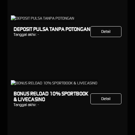
DEPOSIT PULSA TANPA POTONGAN
Detail
Tanggal akhir:
-
BONUS RELOAD 10% SPORTBOOK
& LIVECASINO
Detail
Tanggal akhir:
-