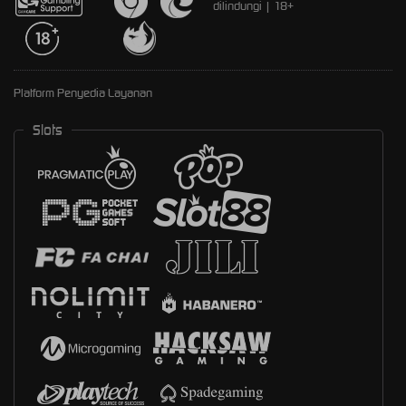
dilindungi | 18+
Platform Penyedia Layanan
Slots