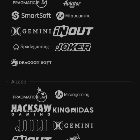
Arcade