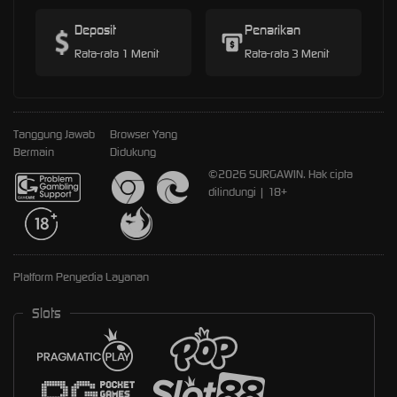
Deposit
Penarikan
Rata-rata 1 Menit
Rata-rata 3 Menit
Tanggung Jawab
Browser Yang
Bermain
Didukung
©2026 SURGAWIN. Hak cipta
dilindungi | 18+
Platform Penyedia Layanan
Slots