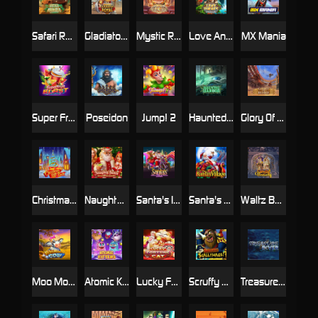
Safari Rumble
Gladiator Royal
Mystic Rings
Love And Riches: Eldorado
MX Mania
Super Fruit Blast
Poseidon
Jump! 2
Haunted Harbor
Glory Of Rome
Christmas Gift Rush
Naughty Santa
Santa's Inn
Santa's Village
Waltz Beauty
Moo Moo Cow
Atomic Kittens
Lucky Fortune Cat
Scruffy Scallywags
Treasure Diver