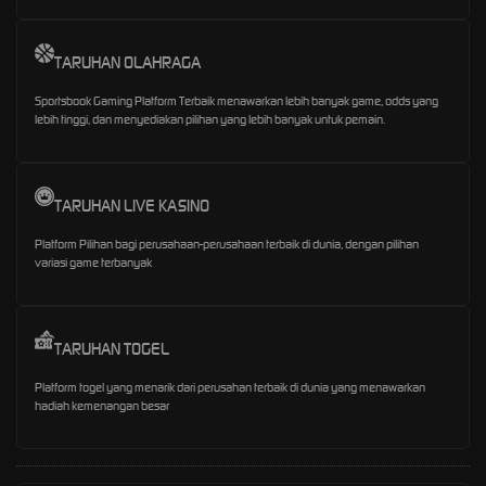
TARUHAN OLAHRAGA
Sportsbook Gaming Platform Terbaik menawarkan lebih banyak game, odds yang
lebih tinggi, dan menyediakan pilihan yang lebih banyak untuk pemain.
TARUHAN LIVE KASINO
Platform Pilihan bagi perusahaan-perusahaan terbaik di dunia, dengan pilihan
variasi game terbanyak
TARUHAN TOGEL
Platform togel yang menarik dari perusahan terbaik di dunia yang menawarkan
hadiah kemenangan besar