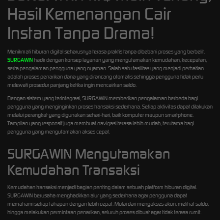
Hasil Kemenangan Cair
Instan Tanpa Drama!
Menikmati hiburan digital seharusnya terasa praktis tanpa dibebani proses yang berbelit.
SURGAWIN
hadir dengan konsep layanan yang mengutamakan kemudahan, kecepatan,
serta pengalaman pengguna yang nyaman. Salah satu fasilitas yang menjadi perhatian
adalah proses penarikan dana yang dirancang otomatis sehingga pengguna tidak perlu
melewati prosedur panjang ketika ingin mencairkan saldo.
Dengan sistem yang terintegrasi, SURGAWIN memberikan pengalaman berbeda bagi
pengguna yang menginginkan proses transaksi sederhana. Setiap aktivitas dapat dilakukan
melalui perangkat yang digunakan sehari-hari, baik komputer maupun smartphone.
Tampilan yang responsif juga membuat navigasi terasa lebih mudah, terutama bagi
pengguna yang mengutamakan akses cepat.
SURGAWIN Mengutamakan
Kemudahan Transaksi
Kemudahan transaksi menjadi bagian penting dalam sebuah platform hiburan digital.
SURGAWIN berusaha menghadirkan alur yang sederhana agar pengguna dapat
memahami setiap tahapan dengan lebih cepat. Mulai dari mengakses akun, melihat saldo,
hingga melakukan permintaan penarikan, seluruh proses dibuat agar tidak terasa rumit.