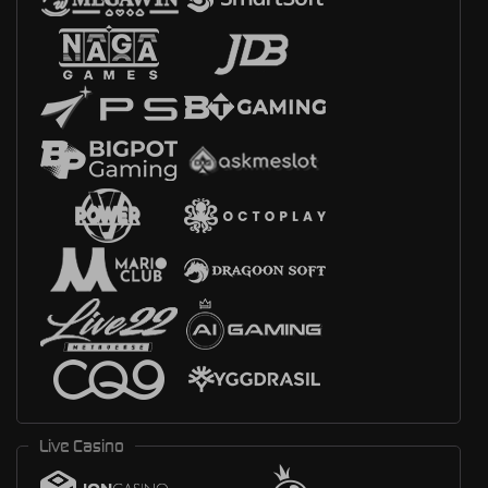
Live Casino