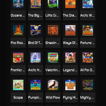
Oceans Call
The Big Deal
Little Green Money
The Dragon Castle
Arctic Wonders
Fire Rooster
Bird Of Thunder
Shaolin Fortunes
Ways Of Fortune
Fortune Dogs
Frontier Fortunes
Arctic Hunt
Valentine Monchy
Legend Of Nezha
All For One
Scopa
Pumpkin Patch
Wild Flow
Flying High
Mighty Medusa