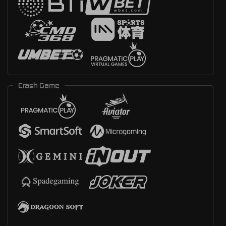
Crash Game