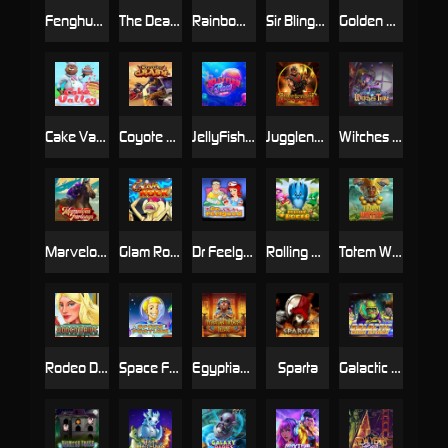
Fenghuang
The Dead Escape
Rainbowmania
Sir Blingalot
Golden Unicorn Deluxe
Cake Valley
Coyote Crash
JellyFish Flow Ultra
Jugglenaut
Witches Tome
Marvelous Furlongs
Glam Rock
Dr Feelgood
Rolling Roger
Totem Warrior
Rodeo Drive
Space Fortune
Egyptian Dreams Deluxe
Sparta
Galactic Cash