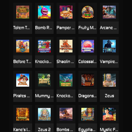
Totem Towers
Bomb Runner
Pamper Me
Fruity Mayan
Arcane Elements
Before Time Runs Out
Knockout Football Rush
Shaolin Fortunes 100
Colossal Gems
Vampire's Fate
Pirates Plunder
Mummy Money
Knockout Football
Dragons Throne
Zeus
Kane's Inferno
Zeus 2
Bombs Away
Egyptian Dreams
Mystic Fortune