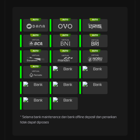
* Selama bank maintenance dan bank offline deposit dan penarikan
tidak dapat diproses