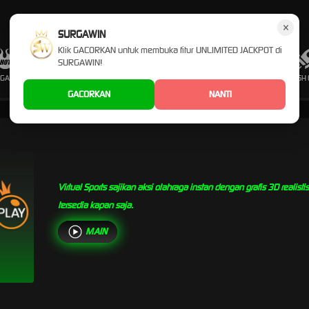
×
SURGAWIN
Klik GACORKAN untuk membuka fitur UNLIMITED JACKPOT di
SURGAWIN!
 GAMES
SLOTS
LIVE CASINO
RACE
TOGEL
OLAHRAGA
CRASH
GACORKAN
NANTI
Virtual Sports sajikan aksi olahraga instan dengan grafis 3D realisti
tersedia kapan saja.
MAIN