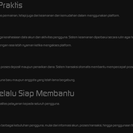
raktis
s permainan, tetapi juga dari keamanan dan kemudahan dalam menggunakan platform.
rahasiaan data akun dan aktivitas pengguna. Sistem keamanan diperbarui secara rutin agar te
ngan rasa lebih nyaman ketika mengakses platform.
es deposit maupun penarikan dana. Sistem transaksi otomatis membantu mempercepat proses 
guna baru maupun anggota yang telah lama bergabung.
elalu Siap Membantu
litas pelayanan kepada seluruh pengguna.
berbagai kebutuhan pengguna, mulai dari informasi akun, proses transaksi, hingga penggunaan f