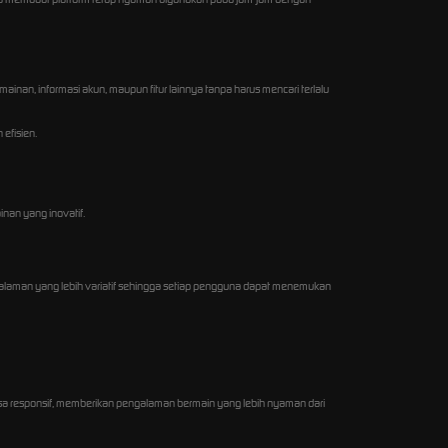
an, informasi akun, maupun fitur lainnya tanpa harus mencari terlalu
efisien.
inan yang inovatif.
alaman yang lebih variatif sehingga setiap pengguna dapat menemukan
rasa responsif, memberikan pengalaman bermain yang lebih nyaman dari