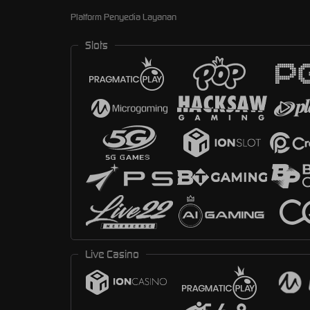
Platform Penyedia Layanan
Slots
Live Casino