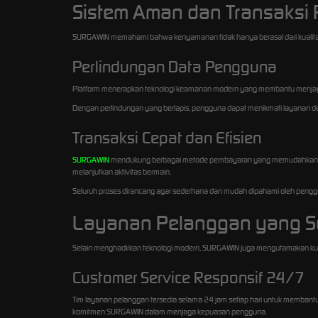
Sistem Aman dan Transaksi P
SURGAWIN memahami bahwa kenyamanan tidak hanya berasal dari kualita
Perlindungan Data Pengguna
Platform menerapkan teknologi keamanan modern yang membantu menjaga ke
Dengan perlindungan yang berlapis, pengguna dapat menikmati layanan de
Transaksi Cepat dan Efisien
SURGAWIN
mendukung berbagai metode pembayaran yang memudahkan pros
melanjutkan aktivitas bermain.
Seluruh proses dirancang agar sederhana dan mudah dipahami oleh peng
Layanan Pelanggan yang S
Selain menghadirkan teknologi modern, SURGAWIN juga mengutamakan kua
Customer Service Responsif 24/7
Tim layanan pelanggan tersedia selama 24 jam setiap hari untuk membantu 
komitmen SURGAWIN dalam menjaga kepuasan pengguna.