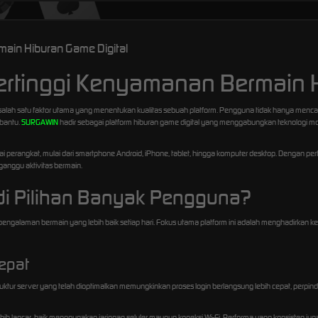
ain Hiburan Game Digital
rtinggi Kenyamanan Bermain H
alah satu faktor utama yang menentukan kualitas sebuah platform. Pengguna tidak hanya mencari
mbantu.
SURGAWIN
hadir sebagai platform hiburan game digital yang menggabungkan teknologi 
perangkat, mulai dari smartphone Android, iPhone, tablet, hingga komputer desktop. Dengan per
ganggu aktivitas bermain.
 Pilihan Banyak Pengguna?
laman bermain yang lebih baik setiap hari. Fokus utama platform ini adalah menghadirkan k
Cepat
ktur server yang telah dioptimalkan memungkinkan proses login berlangsung lebih cepat, perp
h lancar, baik menggunakan jaringan seluler maupun koneksi Wi-Fi. Performa yang konsisten 