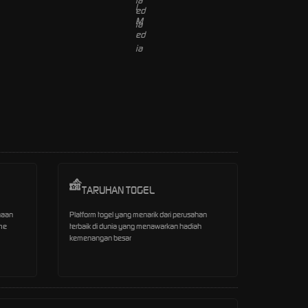
TARUHAN TOGEL
haan
Platform togel yang menarik dari perusahan
ame
terbaik di dunia yang menawarkan hadiah
kemenangan besar