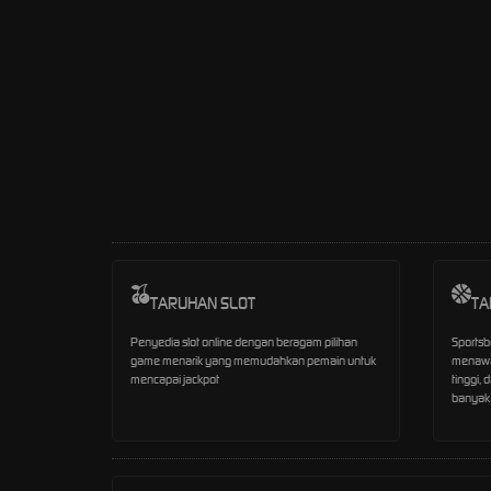
TARUHAN SLOT
TA
Penyedia slot online dengan beragam pilihan
Sportsb
game menarik yang memudahkan pemain untuk
menawar
mencapai jackpot
tinggi,
banyak 