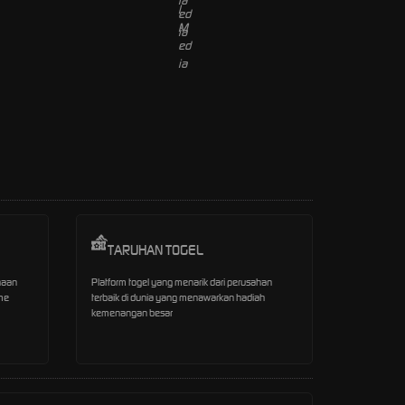
TARUHAN TOGEL
haan
Platform togel yang menarik dari perusahan
ame
terbaik di dunia yang menawarkan hadiah
kemenangan besar