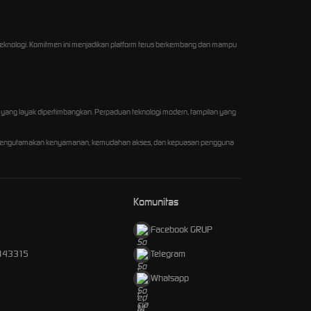
eknologi. Komitmen ini menjadikan platform terus berkembang dan mampu
n yang layak dipertimbangkan. Perpaduan teknologi modern, tampilan yang
ang mengutamakan kenyamanan, kemudahan akses, dan kepuasan pengguna
Komunitas
Facebook GRUP
143315
Telegram
Whatsapp