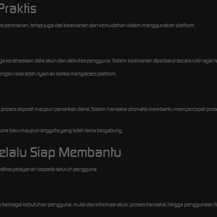
raktis
s permainan, tetapi juga dari keamanan dan kemudahan dalam menggunakan platform.
rahasiaan data akun dan aktivitas pengguna. Sistem keamanan diperbarui secara rutin agar te
ngan rasa lebih nyaman ketika mengakses platform.
es deposit maupun penarikan dana. Sistem transaksi otomatis membantu mempercepat proses 
guna baru maupun anggota yang telah lama bergabung.
elalu Siap Membantu
litas pelayanan kepada seluruh pengguna.
berbagai kebutuhan pengguna, mulai dari informasi akun, proses transaksi, hingga penggunaan f