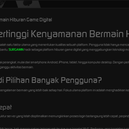
ain Hiburan Game Digital
rtinggi Kenyamanan Bermain H
alah satu faktor utama yang menentukan kualitas sebuah platform. Pengguna tidak hanya mencari
mbantu.
SURGAWIN
hadir sebagai platform hiburan game digital yang menggabungkan teknologi 
perangkat, mulai dari smartphone Android, iPhone, tablet, hingga komputer desktop. Dengan per
ganggu aktivitas bermain.
 Pilihan Banyak Pengguna?
laman bermain yang lebih baik setiap hari. Fokus utama platform ini adalah menghadirkan k
Cepat
ktur server yang telah dioptimalkan memungkinkan proses login berlangsung lebih cepat, perp
h lancar, baik menggunakan jaringan seluler maupun koneksi Wi-Fi. Performa yang konsisten 