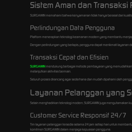
Sistem Aman dan Transaksi P
SURGAWIN memahami bahwa kenyamanan tidak hanya berasal dari kualita
Perlindungan Data Pengguna
Platform menerapkan teknologi keamanan modern yang membantu menjaga ke
Dengan perlindungan yang berlapis, pengguna dapat menikmati layanan de
Transaksi Cepat dan Efisien
SURGAWIN
mendukung berbagai metode pembayaran yang memudahkan pros
melanjutkan aktivitas bermain.
Seluruh proses dirancang agar sederhana dan mudah dipahami oleh peng
Layanan Pelanggan yang S
Selain menghadirkan teknologi modern, SURGAWIN juga mengutamakan kua
Customer Service Responsif 24/7
Tim layanan pelanggan tersedia selama 24 jam setiap hari untuk membantu 
komitmen SURGAWIN dalam menjaga kepuasan pengguna.