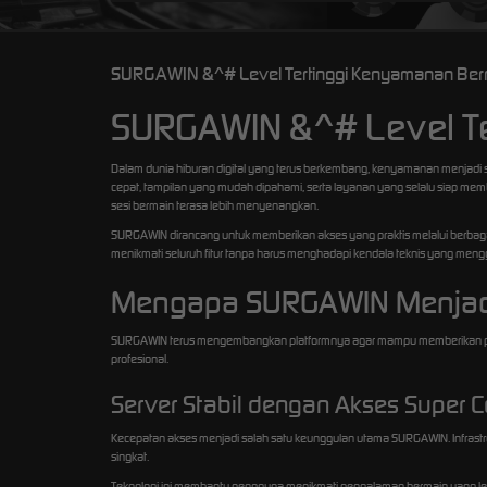
SURGAWIN &^# Level Tertinggi Kenyamanan Berm
SURGAWIN &^# Level Te
Dalam dunia hiburan digital yang terus berkembang, kenyamanan menjadi s
cepat, tampilan yang mudah dipahami, serta layanan yang selalu siap me
sesi bermain terasa lebih menyenangkan.
SURGAWIN dirancang untuk memberikan akses yang praktis melalui berbagai 
menikmati seluruh fitur tanpa harus menghadapi kendala teknis yang meng
Mengapa SURGAWIN Menjadi
SURGAWIN terus mengembangkan platformnya agar mampu memberikan penga
profesional.
Server Stabil dengan Akses Super 
Kecepatan akses menjadi salah satu keunggulan utama SURGAWIN. Infrastru
singkat.
Teknologi ini membantu pengguna menikmati pengalaman bermain yang lebi