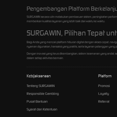
Pengembangan Platform Berkelanj
SURGAWIN secara rutin melakukan pembaruan sistem, peningkatan perform
memberikan kualitas layanan yang lebih baik dari waktu ke waktu.
SURGAWIN, Pilihan Tepat un
Bagi Anda yang mencari platform hiburan digital dengan akses cepat, navi
nyaman digunakan, transaksi yang praktis, serta layanan pelanggan yang 
Dengan inovasi yang terus dikembangkan, sistem keamanan yang andal, se
dalam setiap aktivitas bermain.
Kebijaksanaan
Platform
Tentang SURGAWIN
Promosi
Responsible Gambling
Loyalty
Pusat Bantuan
Referral
Syarat dan Ketentuan